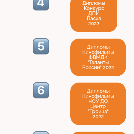
Дипломы
Конкурс
ДПИ
Пасха
2022
Дипломы
Кинофильмы
ФВМДК
"Таланты
России" 2022
Дипломы
Кинофильмы
ЧОУ ДО
Центр
"Троица"
2022