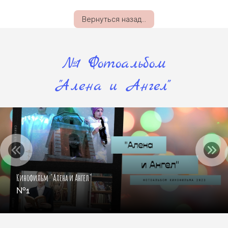
Вернуться назад...
№1 Фотоальбом
"Алена и Ангел"
Кинофильм "Алена и Ангел"
№1