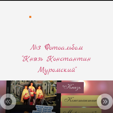
№3 Фотоальбом
"Князь Константин
Муромский"