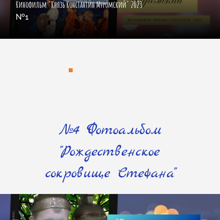
Кинофильм "Князь Константин Муромский" 2023
№1
№4 Фотоальбом
"Рождественское
сокровище Стефана"