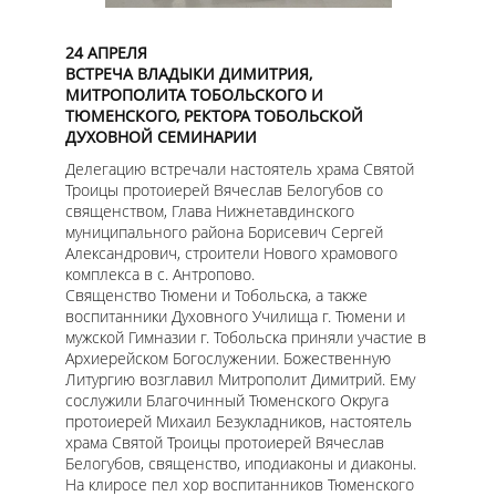
24 АПРЕЛЯ
ВСТРЕЧА ВЛАДЫКИ ДИМИТРИЯ,
МИТРОПОЛИТА ТОБОЛЬСКОГО И
ТЮМЕНСКОГО, РЕКТОРА ТОБОЛЬСКОЙ
ДУХОВНОЙ СЕМИНАРИИ
Делегацию встречали настоятель храма Святой
Троицы протоиерей Вячеслав Белогубов со
священством, Глава Нижнетавдинского
муниципального района Борисевич Сергей
Александрович, строители Нового храмового
комплекса в с. Антропово.
Священство Тюмени и Тобольска, а также
воспитанники Духовного Училища г. Тюмени и
мужской Гимназии г. Тобольска приняли участие в
Архиерейском Богослужении. Божественную
Литургию возглавил Митрополит Димитрий. Ему
сослужили Благочинный Тюменского Округа
протоиерей Михаил Безукладников, настоятель
храма Святой Троицы протоиерей Вячеслав
Белогубов, священство, иподиаконы и диаконы.
На клиросе пел хор воспитанников Тюменского