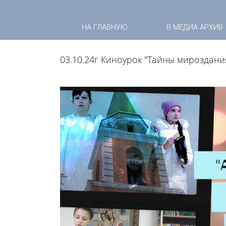
НА ГЛАВНУЮ
В МЕДИА АРХИВ
03.10.24г Киноурок "Тайны мироздания