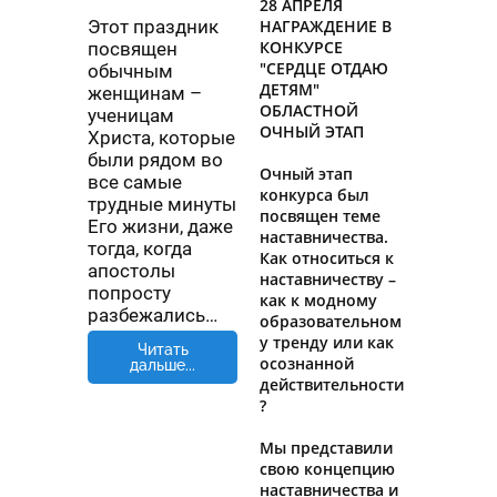
28 АПРЕЛЯ
НАГРАЖДЕНИЕ В
Этот праздник
КОНКУРСЕ
посвящен
"СЕРДЦЕ ОТДАЮ
обычным
ДЕТЯМ"
женщинам –
ОБЛАСТНОЙ
ученицам
ОЧНЫЙ ЭТАП
Христа, которые
были рядом во
Очный этап
все самые
конкурса был
трудные минуты
посвящен теме
Его жизни, даже
наставничества.
тогда, когда
Как относиться к
апостолы
наставничеству –
попросту
как к модному
разбежались…
образовательном
у тренду или как
Читать
осознанной
дальше...
действительности
?
Мы представили
свою концепцию
наставничества и