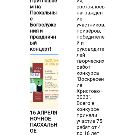
Приглашае
ия,
м на
состоялось
Пасхальны
награжден
е
ие
Богослуже
участников,
ния и
призёров,
праздничн
победителе
ый
й и
концерт!
руководите
лей
творческих
работ
конкурса
"Воскресен
ие
Христово -
2023".
Всего в
конкурсе
16 АПРЕЛЯ
приняли
НОЧНОЕ
участие 75
ПАСХАЛЬН
рябят от 4
ОЕ
до 16 лет