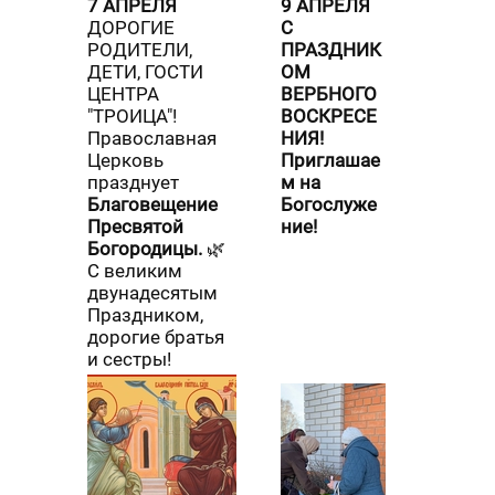
7 АПРЕЛЯ
9 АПРЕЛЯ
ДОРОГИЕ
С
РОДИТЕЛИ,
ПРАЗДНИК
ДЕТИ, ГОСТИ
ОМ
ЦЕНТРА
ВЕРБНОГО
"ТРОИЦА"!
ВОСКРЕСЕ
Православная
НИЯ!
Церковь
Приглашае
празднует
м на
Благовещение
Богослуже
Пресвятой
ние!
Богородицы.
🌿
С великим
двунадесятым
Праздником,
дорогие братья
и сестры!