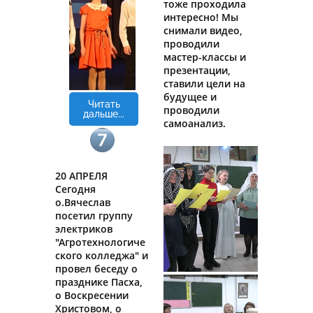
тоже проходила
интересно! Мы
снимали видео,
проводили
мастер-классы и
презентации,
ставили цели на
будущее и
Читать
проводили
дальше...
самоанализ.
20 АПРЕЛЯ
Сегодня
о.Вячеслав
посетил группу
электриков
"Агротехнологиче
ского колледжа" и
провел беседу о
празднике Пасха,
о Воскресении
Христовом, о