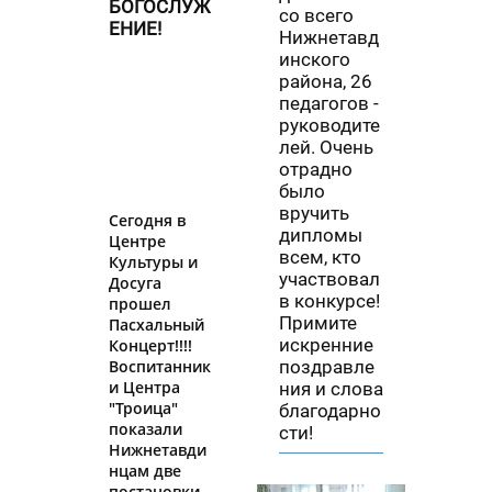
БОГОСЛУЖ
со всего
ЕНИЕ!
Нижнетавд
инского
района, 26
педагогов -
руководите
лей. Очень
отрадно
было
вручить
Сегодня в
дипломы
Центре
всем, кто
Культуры и
участвовал
Досуга
в конкурсе!
прошел
Примите
Пасхальный
искренние
Концерт!!!!
поздравле
Воспитанник
и Центра
ния и слова
"Троица"
благодарно
показали
сти!
Нижнетавди
нцам две
постановки