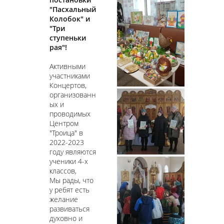
"Пасхальный
Колобок" и
"Три
ступеньки
рая"!
Активными
участниками
Концертов,
организованн
ых и
проводимых
Центром
"Троица" в
2022-2023
году являются
ученики 4-х
классов,
Мы рады, что
у ребят есть
желание
развиваться
духовно и