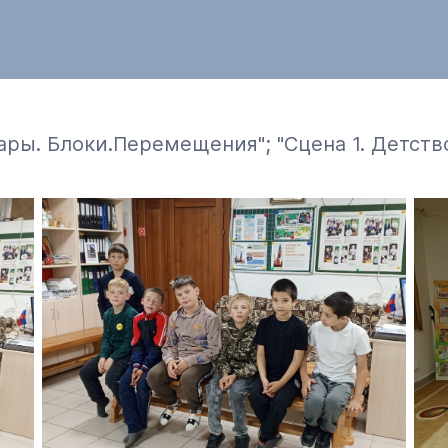
дары. Блоки.Перемещения"; "Сцена 1. Детст