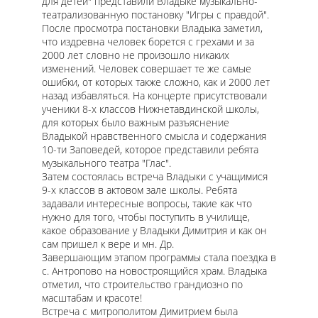
для детей" представили Владыке музыкально-
театрализованную постановку "Игры с правдой".
После просмотра постановки Владыка заметил,
что издревна человек борется с грехами и за
2000 лет словно не произошло никаких
изменений. Человек совершает те же самые
ошибки, от которых также сложно, как и 2000 лет
назад избавляться. На концерте присутствовали
ученики 8-х классов Нижнетавдинской школы,
для которых было важным разъяснение
Владыкой нравственного смысла и содержания
10-ти Заповедей, которое представили ребята
музыкального театра "Глас".
Затем состоялась встреча Владыки с учащимися
9-х классов в актовом зале школы. Ребята
задавали интересные вопросы, такие как что
нужно для того, чтобы поступить в училище,
какое образование у Владыки Димитрия и как он
сам пришел к вере и мн. Др.
Завершающим этапом программы стала поездка в
с. Антропово на новостроящийся храм. Владыка
отметил, что строительство грандиозно по
масштабам и красоте!
Встреча с митрополитом Димитрием была