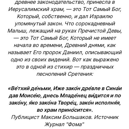
древнее законодательство, принесла в
Иерусалимский храм, — это Тот Самый Бог,
Который, собственно, и дал Израилю
упомянутый закон. Что сорокадневный
Малыш, лежащий на руках Пречистой Девы,
— это Тот Самый Бог, Который не имеет
начала во времени, Древний днями, как
называет Его пророк Даниил, описывающий
одно из своих видений. Вот как выражено
это в одной из стихир — праздничных
песнопений Сретения:
«Ве́тхий де́ньми, И́же зако́н дре́вле в Сина́и
дав Моисе́ю, днесь Младе́нец ви́дится и по
зако́ну, я́ко зако́на Творе́ц, зако́н исполня́я,
во храм прино́сится».
Публицист Максим Большаков. Источник
Журнал "Фома"