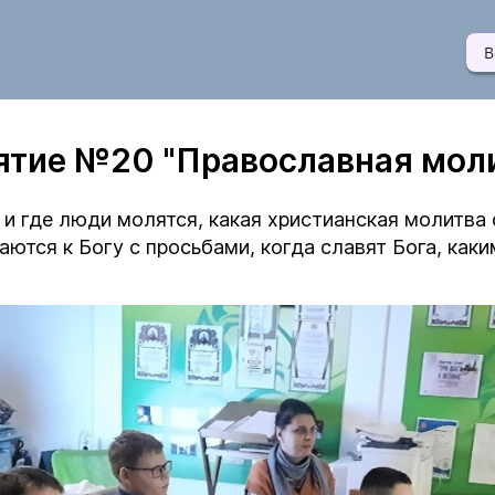
В
тие №20 "Православная мол
а и где люди молятся, какая христианская молитва
аются к Богу с просьбами, когда славят Бога, как