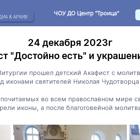
ЧОУ ДО Центр "Троица"
ДИА & АРХИВ
24 декабря 2023г
т "Достойно есть" и украшен
Литургии прошел детский Акафист с молитв
ед иконами святителей Николая Чудотворца
 почитаемых во всем православном мире св
рели иконы, а после благоговейной молитв