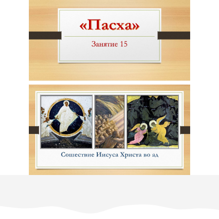
Минималистичная
спальня
В этой спальне
уместилась гармония и
покой благодаря
минималистичному
дизайну и нейтральным
тональностям
Современная кухня с
открытой
планировкой
Кухня стала не только
местом приготовления
пищи, но и центром
семейных встреч в этой
современной кухне с
открытой планировкой