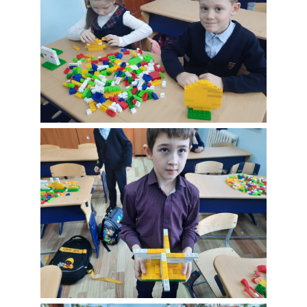
Четвертый день
творения Модель
"Солнце"
Четвертый день
творения Модель
"Звезды"