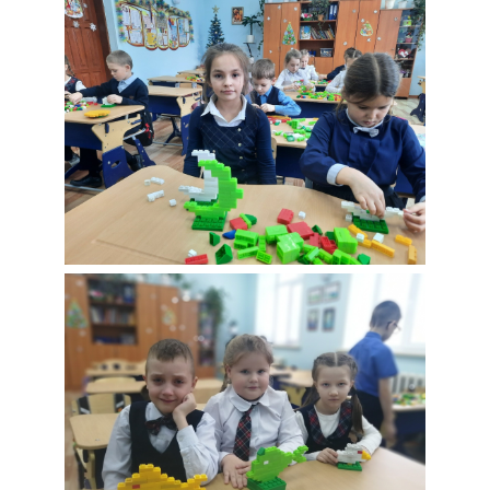
Четвертый день
творения Модель
"Луна"
Пятый день творения
"Рыбы"