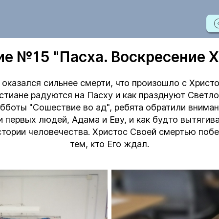
ие №15 "Пасха. Воскресение Х
 оказался сильнее смерти, что произошло с Христ
стиане радуются на Пасху и как празднуют Светл
бботы "Сошествие во ад", ребята обратили вниман
и первых людей, Адама и Еву, и как будто вытягива
стории человечества. Христос Своей смертью побе
тем, кто Его ждал.