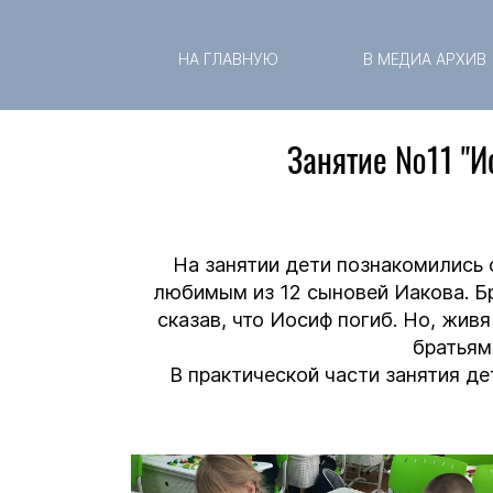
НА ГЛАВНУЮ
В МЕДИА АРХИВ
Занятие №11 "Ио
На занятии дети познакомились 
любимым из 12 сыновей Иакова. Б
сказав, что Иосиф погиб. Но, жив
братьям
В практической части занятия д