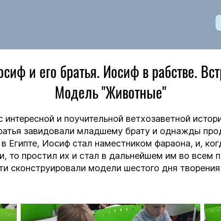
сиф и его братья. Иосиф в рабстве. Вст
Модель "Животные"
с интересной и поучительной ветхозаветной истор
ратья завидовали младшему брату и однажды прода
я в Египте, Иосиф стал наместником фараона, и, к
и, то простил их и стал в дальнейшем им во всем п
ети сконструировали модели шестого дня творения