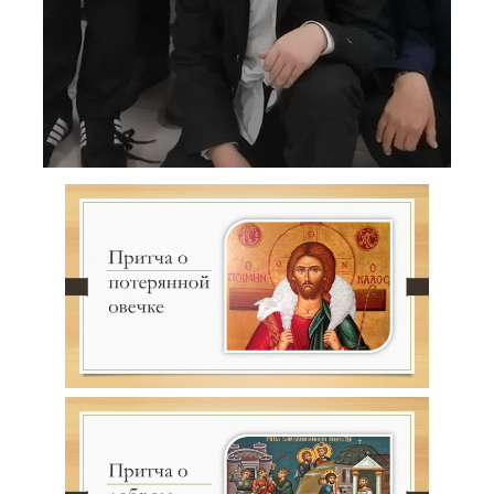
Современная уютная
гостиная
В этой гостиной мы
совместили минимализм и
уют, создавая
пространство, где семья
собирается и проводит
незабываемое время
Минималистичная
спальня
В этой спальне
уместилась гармония и