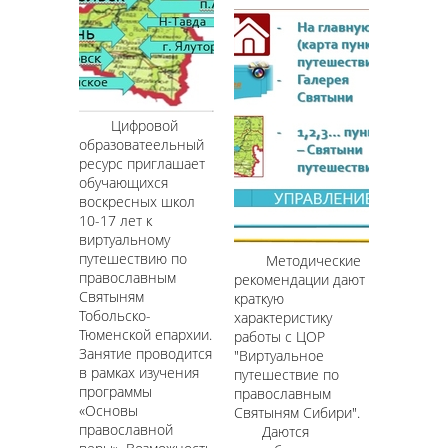
Цифровой
образоватеельный
ресурс приглашает
обучающихся
воскресных школ
10-17 лет к
виртуальному
путешествию по
Методические
православным
рекомендации дают
Святыням
краткую
Тобольско-
характеристику
Тюменской епархии.
работы с ЦОР
Занятие проводится
"Виртуальное
в рамках изучения
путешествие по
программы
православным
«Основы
Святыням Сибири".
православной
Даются