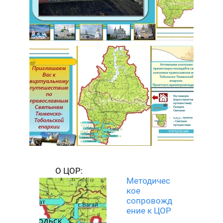
О
ЦОР:
Методичес
кое
сопровожд
ение к ЦОР