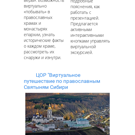
веры». Возможность
подробные
виртуально
пояснения, как
«побывать» в
работать с
православных
презентацией.
храмах и
Предлагается
монастырях
активными
епархии, узнать
интерактивными
исторические факты
кнопками управлять
о каждом храме,
виртуальной
рассмотреть их
экскурсией.
снаружи и изнутри.
ЦОР "Виртуальное
путешествие по православным
Святыням Сибири