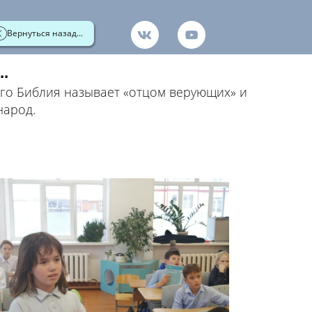
Вернуться назад...
.
кого Библия называет «отцом верующих» и
народ.