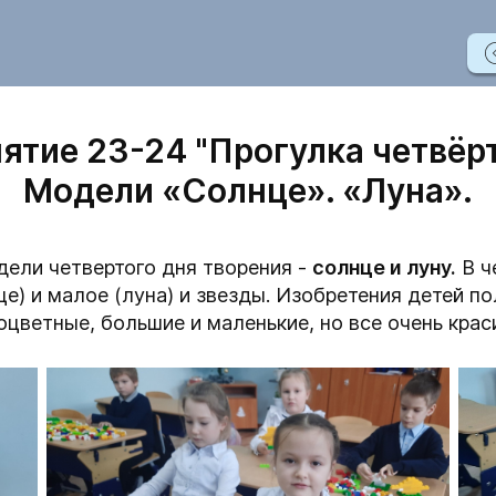
ятие 23-24 "Прогулка четвёр
Модели «Солнце». «Луна».
дели четвертого дня творения -
солнце и луну.
В ч
е) и малое (луна) и звезды. Изобретения детей п
оцветные, большие и маленькие, но все очень крас