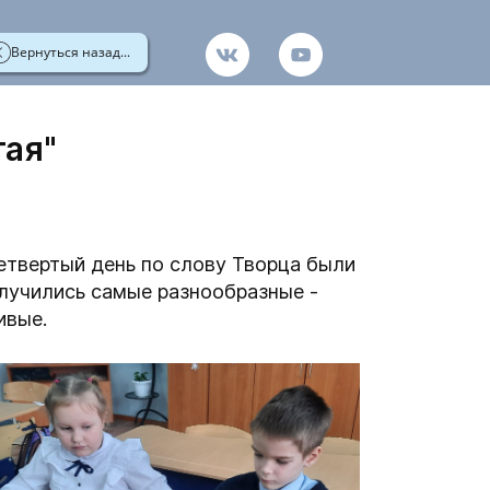
Вернуться назад...
тая"
етвертый день по слову Творца были
олучились самые разнообразные -
ивые.