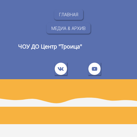
ГЛАВНАЯ
МЕДИА & АРХИВ
ЧОУ ДО Центр "Троица"