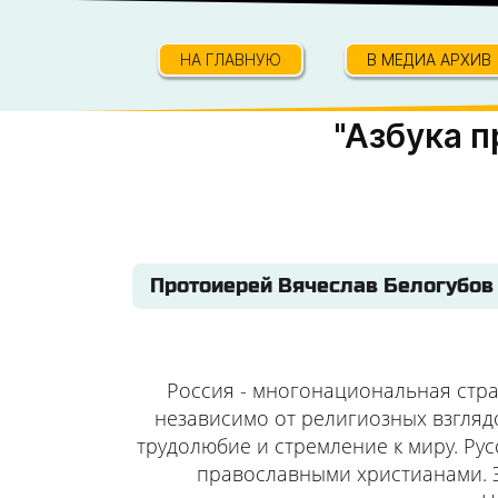
НА ГЛАВНУЮ
В МЕДИА АРХИВ
"Азбука п
Протоиерей Вячеслав Белогубов /
Россия - многонациональная стра
независимо от религиозных взглядо
трудолюбие и стремление к миру. Ру
православными христианами. Эт