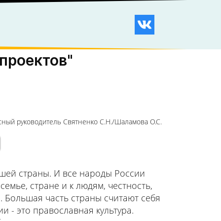
 проектов"
сный руководитель Святненко С.Н./Шаламова О.С.
ашей страны. И все народы России
емье, стране и к людям, честность,
. Большая часть страны считают себя
и - это православная культура.