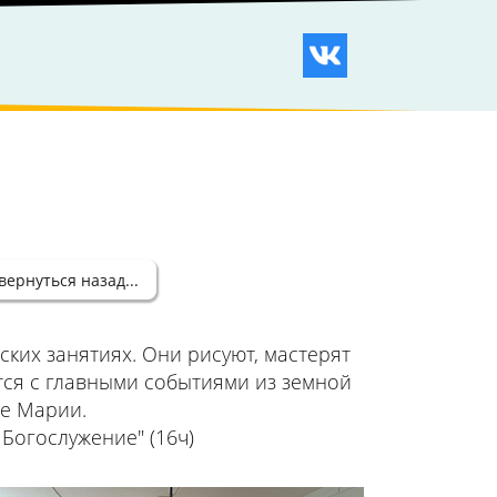
вернуться назад...
ких занятиях. Они рисуют, мастерят
ятся с главными событиями из земной
ве Марии.
 Богослужение" (16ч)