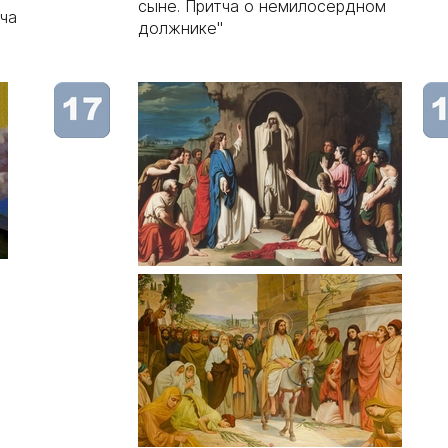
сыне. Притча о немилосердном
тча
должнике"